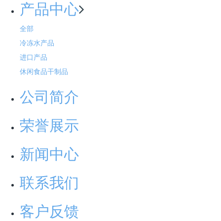
产品中心
据悉，为持续深化“放心消费在浙江”行动，打造放心消费
建设升级版，浙江将启动新一轮“放心消费在浙江”五年行
全部
动，集中精力进行以下几个方面的工作。
冷冻水产品
进口产品
一是体系化构建大消保新格局。加快完善主导、部门参
休闲食品干制品
与的“大消保”工作格局，构建高能级消费者权益保护工作
公司简介
体系。构建“大创建”工作机制，推动建立“主导、部门监
管、行业协同、企业主体、社会参与”的创建工作体系。
荣誉展示
构建“大维权”的工作机制。加快建立消费维权相关部门协
同处置机制，形成跨部门、跨机构维权协商工作体系。
新闻中心
构建“大服务”的工作机制。强化消费者权益保护工作服务
发展、服务民生的积极作用。
联系我们
二是数字化引领业务新变革。持续迭代“浙江消保在
客户反馈
线”（“消费宝”），加快实现“浙消保”平台全量处置涉及市