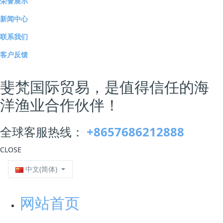
荣誉展示
诉举报工作考核力度，落实经营主体责任，提升消费纠
新闻中心
纷综合化解能力；强化数据分析运用，充分发挥投诉公
联系我们
示数据的靶向作用，加强基层业务指导，积极破解涉网
客户反馈
投诉举报难题，协调相关区局投入资金加快数据贯通，
全面提升全省投诉举报处置效能。2022年前三季度全省
斐梵国际贸易，是值得信任的海
投诉按时初查率、按时办结率、举报按时核查率均高于
洋渔业合作伙伴！
99.5%，排名全国前列，投诉调解成功率较年初提升22
个百分点。
全球客服热线：
+8657686212888
浙江省市场监管局有关负责人表示：“当前，我们要深化
CLOSE
对‘增强消费基础性作用，推动经济高质量发展’的认识，
中文(简体)
从维护人民群众根本利益出发，助力畅通国际国内双循
环，充分激发消费潜力，加快构建服务高质量发展、促
网站首页
进共同富裕的现代化消费者权益保护工作体系。”