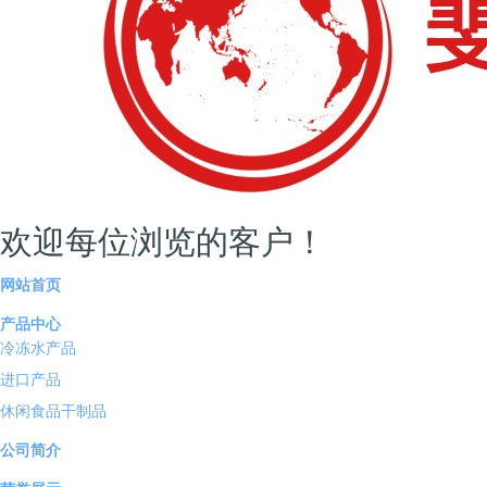
建地方标准的杭州，到出台放心消费乡村创建标准、营
造放心消费绿水青山的湖州，到以红色示范引领、致力
于领跑“满意消费长三角”的嘉善，到探索新消费领域创
建、开展“放心直播间”“放心平台”“放心网店”创建试点的
宁波、丽水遂昌；从“放心消费在浙江”智慧监管平台
到“浙江消保在线”（消费宝）重大标志性应用，放心消费
单位全量纳入动态培育和分级分类管控，放心消费单位
欢迎每位浏览的客户！
实现在线抽查全覆盖，在线抽查问题发现率从初的40%
网站首页
以上下降至2.88%……放心消费创建手段塑造变革，创建
对象多元丰富，创建质量显著提升，区域特色日益彰
产品中心
冷冻水产品
显，处置效能规范提升。
进口产品
休闲食品干制品
浙江作为平台经济、数字经济大省，面对投诉举报量大
面广的实际，妥善处理这些纠纷成为提升治理能力的重
公司简介
要课题。浙江省从完善机制入手强化流程规范，加大投