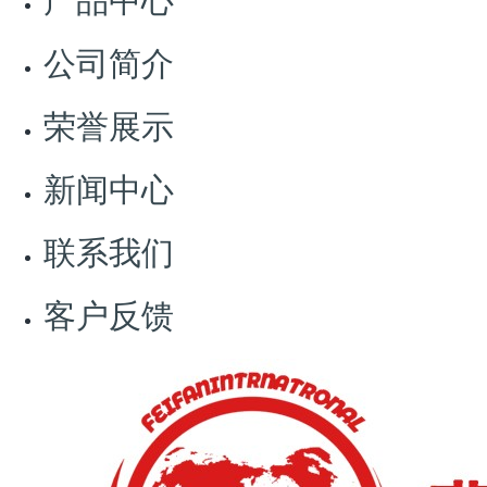
公司简介
荣誉展示
新闻中心
联系我们
客户反馈