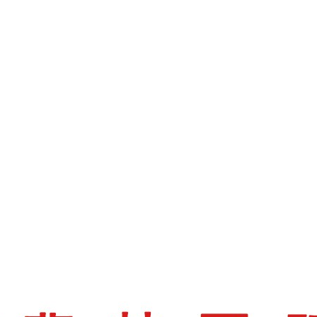
上一页
: 面包