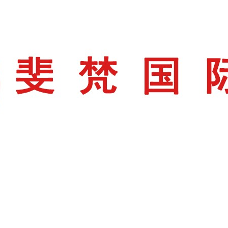
列
红虾仁